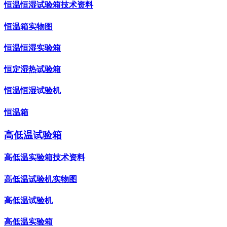
恒温恒湿试验箱技术资料
恒温箱实物图
恒温恒湿实验箱
恒定湿热试验箱
恒温恒湿试验机
恒温箱
高低温试验箱
高低温实验箱技术资料
高低温试验机实物图
高低温试验机
高低温实验箱