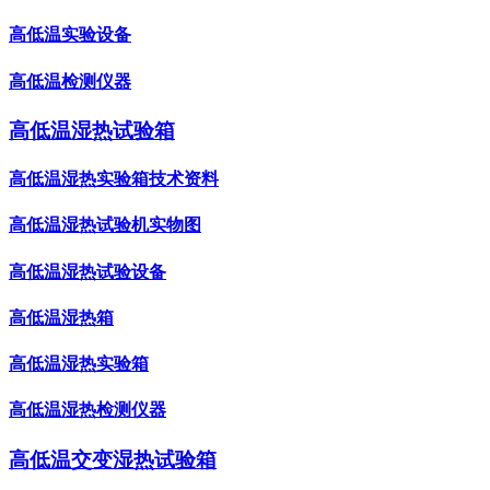
高低温实验设备
高低温检测仪器
高低温湿热试验箱
高低温湿热实验箱技术资料
高低温湿热试验机实物图
高低温湿热试验设备
高低温湿热箱
高低温湿热实验箱
高低温湿热检测仪器
高低温交变湿热试验箱