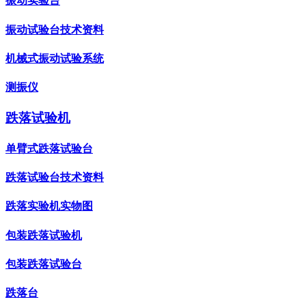
振动实验台
振动试验台技术资料
机械式振动试验系统
测振仪
跌落试验机
单臂式跌落试验台
跌落试验台技术资料
跌落实验机实物图
包装跌落试验机
包装跌落试验台
跌落台