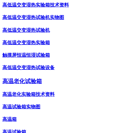
高低温交变湿热实验箱技术资料
高低温交变湿热试验机实物图
高低温交变湿热试验机
高低温交变湿热实验箱
触摸屏恒温恒湿试验箱
高低温交变湿热试验设备
高温老化试验箱
高温老化实验箱技术资料
高温试验箱实物图
高温箱
高温试验箱