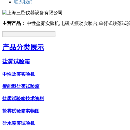
联系我们
主营产品：
中性盐雾实验机,电磁式振动实验台,单臂式跌落试
产品分类展示
盐雾试验箱
中性盐雾实验机
智能型盐雾试验箱
盐雾试验箱技术资料
盐雾试验箱实物图
盐水喷雾试验机