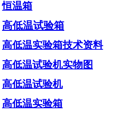
恒温箱
高低温试验箱
高低温实验箱技术资料
高低温试验机实物图
高低温试验机
高低温实验箱