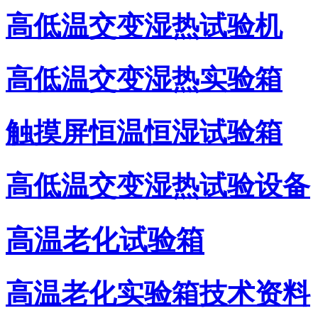
高低温交变湿热试验机
高低温交变湿热实验箱
触摸屏恒温恒湿试验箱
高低温交变湿热试验设备
高温老化试验箱
高温老化实验箱技术资料