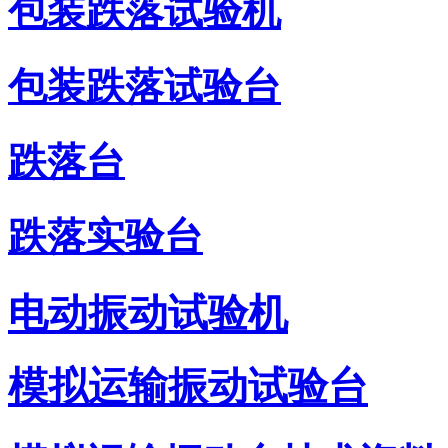
包装跌落试验机
包装跌落试验台
跌落台
跌落实验台
电动振动试验机
模拟运输振动试验台