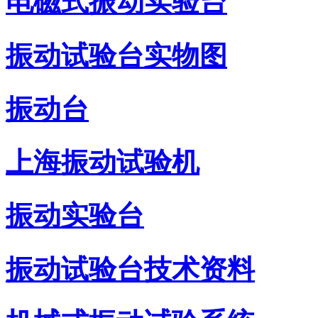
电磁式振动实验台
振动试验台实物图
振动台
上海振动试验机
振动实验台
振动试验台技术资料