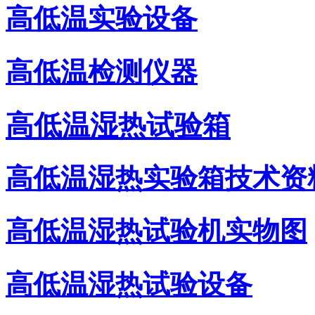
高低温实验设备
高低温检测仪器
高低温湿热试验箱
高低温湿热实验箱技术资
高低温湿热试验机实物图
高低温湿热试验设备