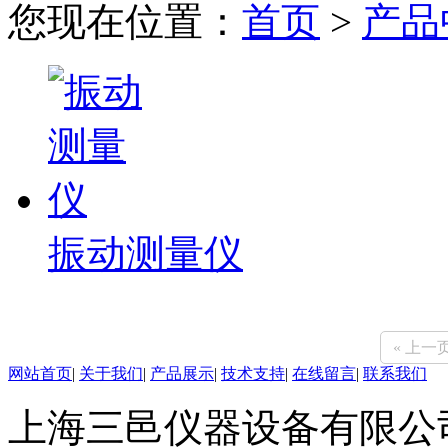
您现在位置：
首页
>
产品
振动测量仪
« 上一
网站首页
|
关于我们
|
产品展示
|
技术支持
|
在线留言
|
联系我们
上海三邑仪器设备有限公司(ww